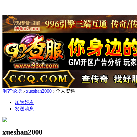
润芒论坛
›
xueshan2000
›
个人资料
加为好友
发送消息
xueshan2000