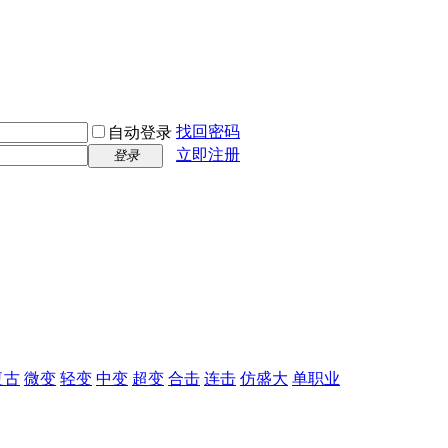
找回密码
自动登录
立即注册
登录
复古
微变
轻变
中变
超变
合击
连击
仿盛大
单职业