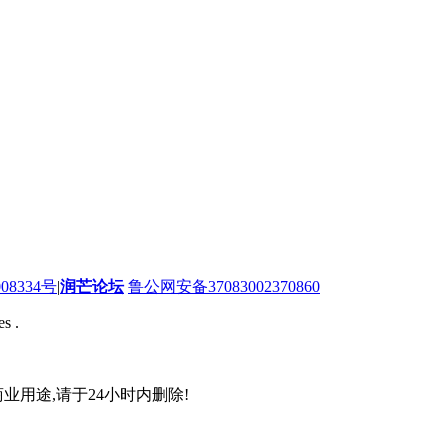
08334号
|
润芒论坛
鲁公网安备37083002370860
s .
业用途,请于24小时内删除!