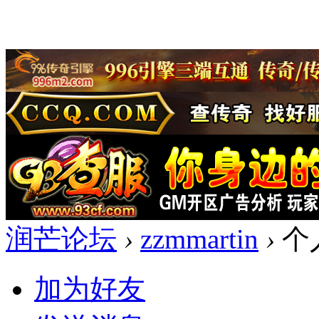
润芒论坛
›
zzmmartin
›
个
加为好友