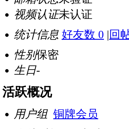
视频认证
未认证
统计信息
好友数 0
|
回帖
性别
保密
生日
-
活跃概况
用户组
铜牌会员