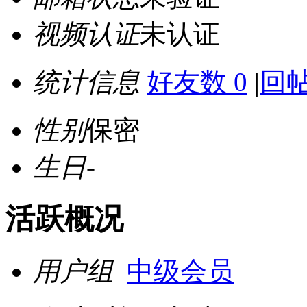
视频认证
未认证
统计信息
好友数 0
|
回帖
性别
保密
生日
-
活跃概况
用户组
中级会员