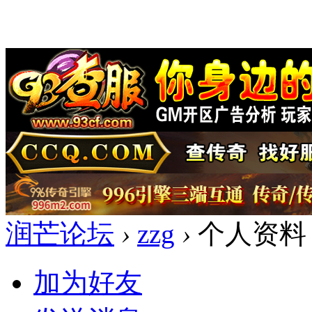
润芒论坛
›
zzg
›
个人资料
加为好友