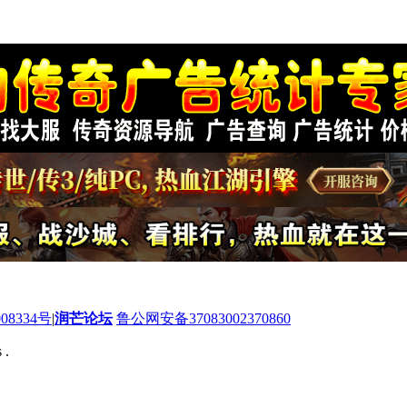
08334号
|
润芒论坛
鲁公网安备37083002370860
 .