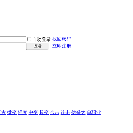
找回密码
自动登录
立即注册
登录
复古
微变
轻变
中变
超变
合击
连击
仿盛大
单职业