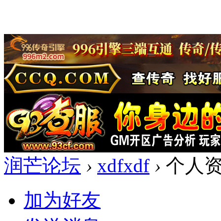
润芒论坛
›
xdfxdf
›
个人
加为好友