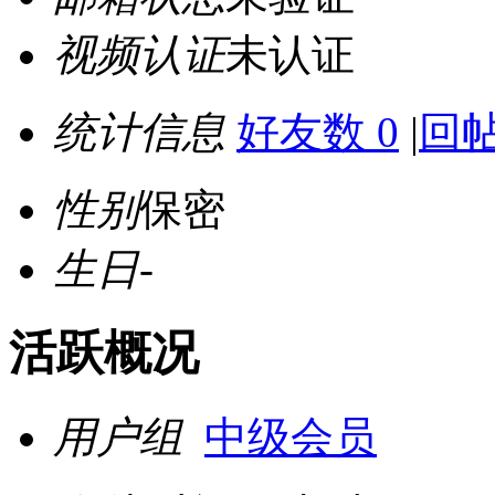
视频认证
未认证
统计信息
好友数 0
|
回帖
性别
保密
生日
-
活跃概况
用户组
中级会员