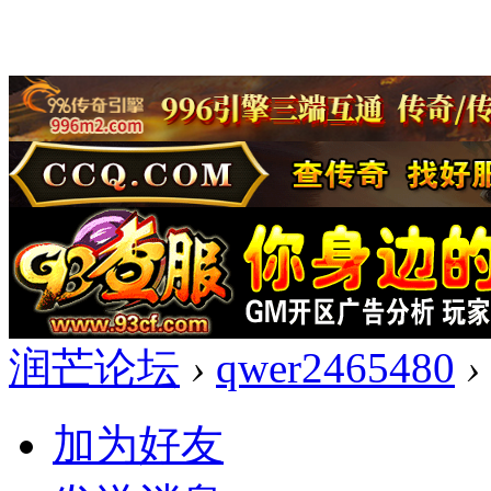
润芒论坛
›
qwer2465480
›
加为好友