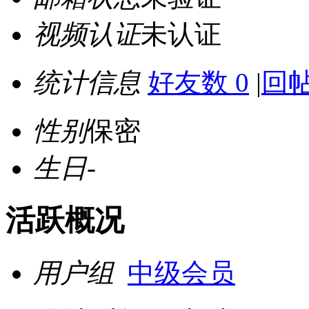
视频认证
未认证
统计信息
好友数 0
|
回帖
性别
保密
生日
-
活跃概况
用户组
中级会员