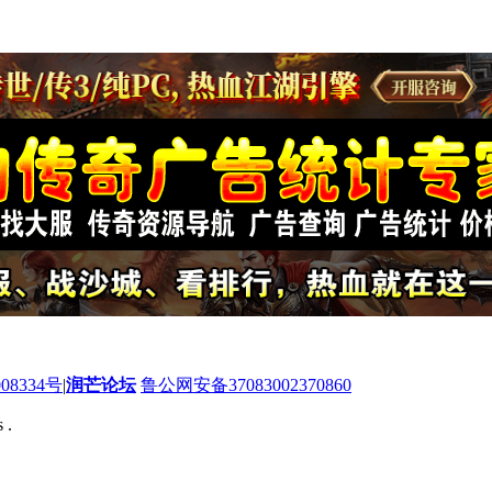
08334号
|
润芒论坛
鲁公网安备37083002370860
 .