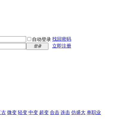
找回密码
自动登录
立即注册
登录
复古
微变
轻变
中变
超变
合击
连击
仿盛大
单职业