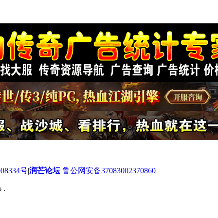
08334号
|
润芒论坛
鲁公网安备37083002370860
 .