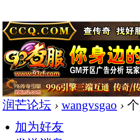
润芒论坛
›
wangvsgao
›
个
加为好友