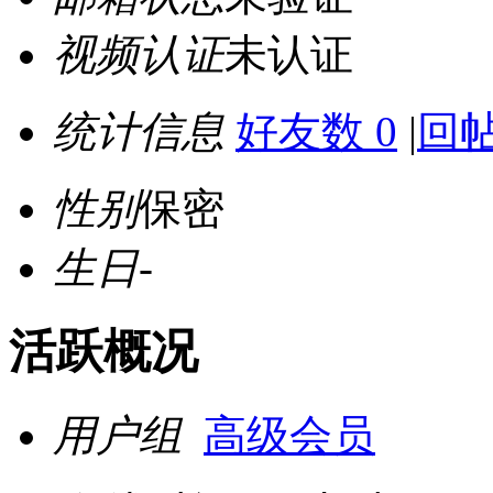
视频认证
未认证
统计信息
好友数 0
|
回帖
性别
保密
生日
-
活跃概况
用户组
高级会员