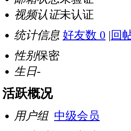
视频认证
未认证
统计信息
好友数 0
|
回帖
性别
保密
生日
-
活跃概况
用户组
中级会员