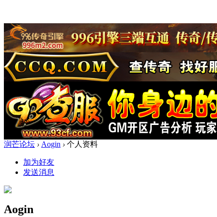
润芒论坛
›
Aogin
›
个人资料
加为好友
发送消息
Aogin