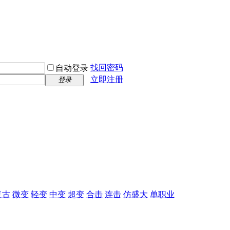
找回密码
自动登录
立即注册
登录
复古
微变
轻变
中变
超变
合击
连击
仿盛大
单职业