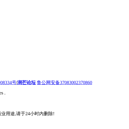
08334号
|
润芒论坛
鲁公网安备37083002370860
s .
业用途,请于24小时内删除!