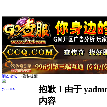
润芒论坛
›
›
隐私提醒
抱歉！由于 yad
yadmms
内容