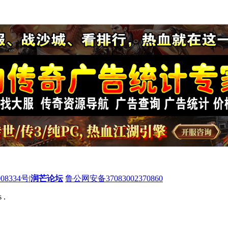
08334号
|
润芒论坛
鲁公网安备37083002370860
 .