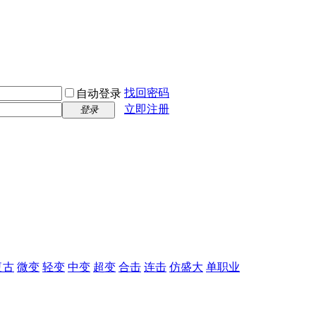
找回密码
自动登录
立即注册
登录
复古
微变
轻变
中变
超变
合击
连击
仿盛大
单职业