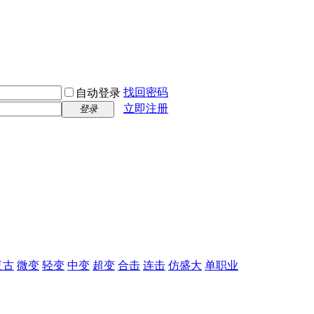
找回密码
自动登录
立即注册
登录
复古
微变
轻变
中变
超变
合击
连击
仿盛大
单职业