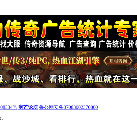
08334号
|
润芒论坛
鲁公网安备37083002370860
 .