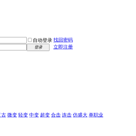
找回密码
自动登录
立即注册
登录
复古
微变
轻变
中变
超变
合击
连击
仿盛大
单职业