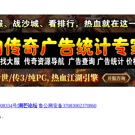
08334号
|
润芒论坛
鲁公网安备37083002370860
 .