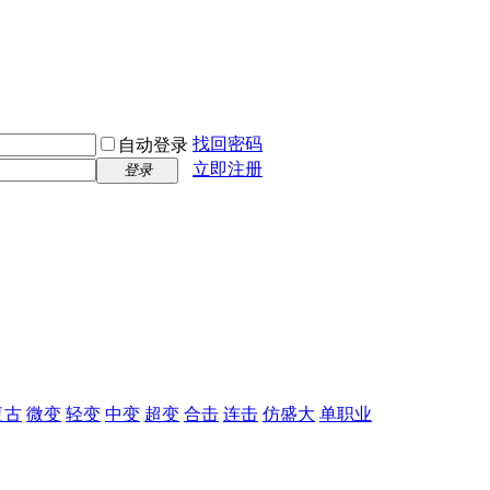
找回密码
自动登录
立即注册
登录
复古
微变
轻变
中变
超变
合击
连击
仿盛大
单职业