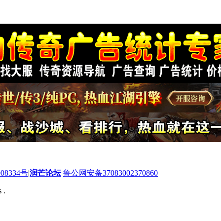
08334号
|
润芒论坛
鲁公网安备37083002370860
 .