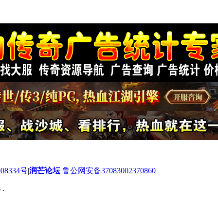
08334号
|
润芒论坛
鲁公网安备37083002370860
 .