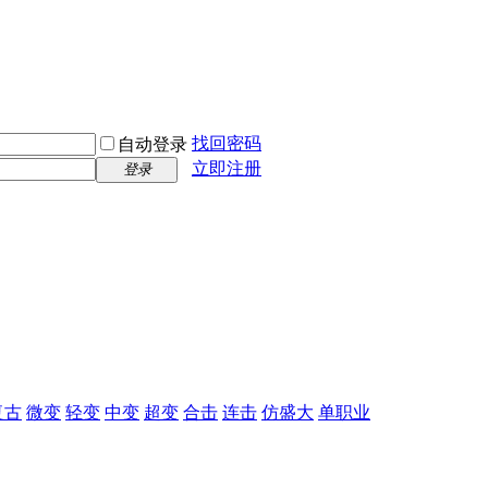
找回密码
自动登录
立即注册
登录
复古
微变
轻变
中变
超变
合击
连击
仿盛大
单职业