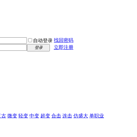
找回密码
自动登录
立即注册
登录
复古
微变
轻变
中变
超变
合击
连击
仿盛大
单职业