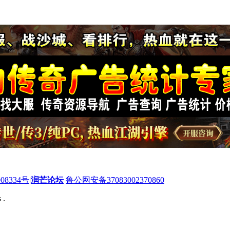
08334号
|
润芒论坛
鲁公网安备37083002370860
 .