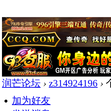
润芒论坛
›
z314924196
›
加为好友