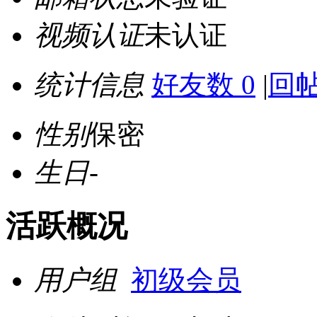
视频认证
未认证
统计信息
好友数 0
|
回帖
性别
保密
生日
-
活跃概况
用户组
初级会员