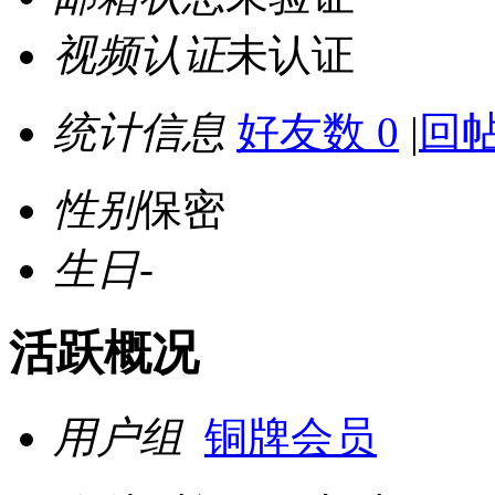
视频认证
未认证
统计信息
好友数 0
|
回帖
性别
保密
生日
-
活跃概况
用户组
铜牌会员