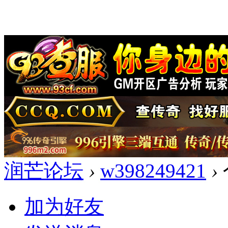
润芒论坛
›
w398249421
›
加为好友