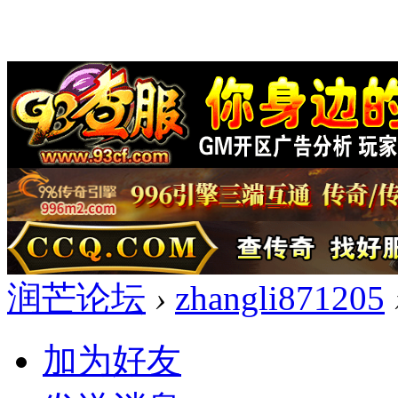
润芒论坛
›
zhangli871205
加为好友