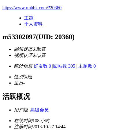
https://www.rmbbk.com/?20360
主题
个人资料
m53302097
(UID: 20360)
邮箱状态
未验证
视频认证
未认证
统计信息
好友数 0
|
回帖数 305
|
主题数 0
性别
保密
生日
-
活跃概况
用户组
高级会员
在线时间
108 小时
注册时间
2013-10-27 14:44