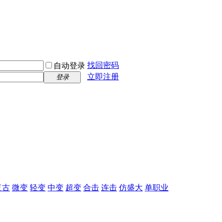
找回密码
自动登录
立即注册
登录
复古
微变
轻变
中变
超变
合击
连击
仿盛大
单职业