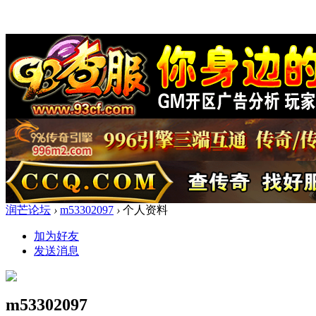
润芒论坛
›
m53302097
›
个人资料
加为好友
发送消息
m53302097