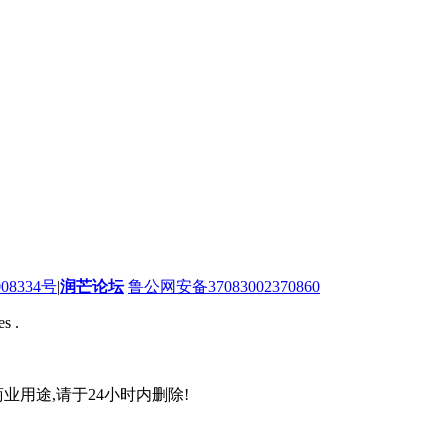
08334号
|
润芒论坛
鲁公网安备37083002370860
s .
业用途,请于24小时内删除!