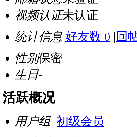
视频认证
未认证
统计信息
好友数 0
|
回帖
性别
保密
生日
-
活跃概况
用户组
初级会员