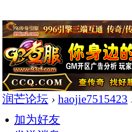
润芒论坛
›
haojie7515423
加为好友