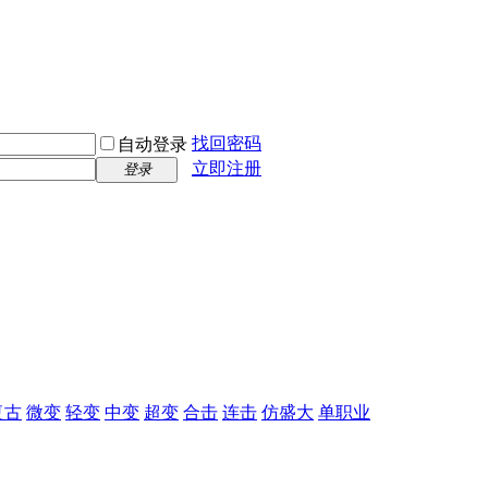
找回密码
自动登录
立即注册
登录
复古
微变
轻变
中变
超变
合击
连击
仿盛大
单职业