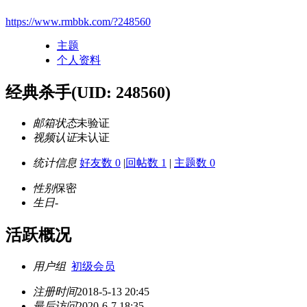
https://www.rmbbk.com/?248560
主题
个人资料
经典杀手
(UID: 248560)
邮箱状态
未验证
视频认证
未认证
统计信息
好友数 0
|
回帖数 1
|
主题数 0
性别
保密
生日
-
活跃概况
用户组
初级会员
注册时间
2018-5-13 20:45
最后访问
2020-6-7 18:35