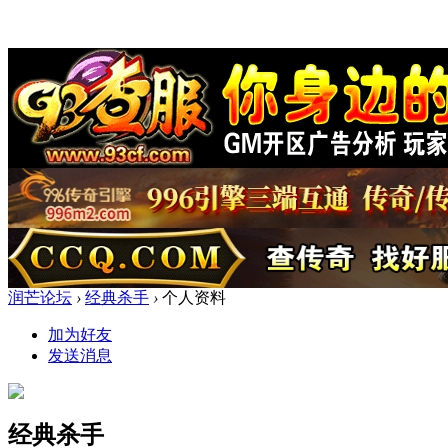
润芒论坛
›
经典杀手
›
个人资料
加为好友
发送消息
经典杀手