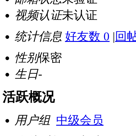
视频认证
未认证
统计信息
好友数 0
|
回帖
性别
保密
生日
-
活跃概况
用户组
中级会员