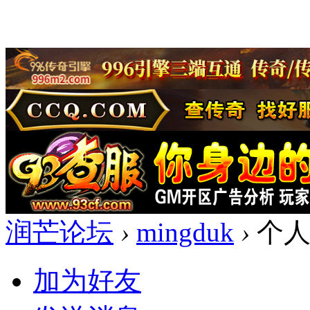
润芒论坛
›
mingduk
›
个人
加为好友