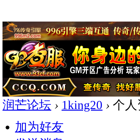
润芒论坛
›
1king20
›
个人
加为好友