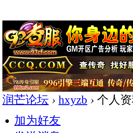
润芒论坛
›
hxyzb
›
个人资
加为好友