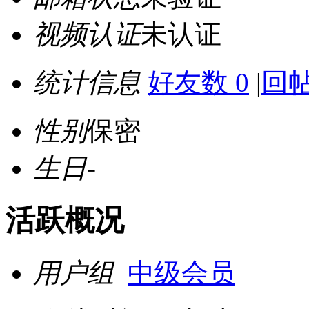
视频认证
未认证
统计信息
好友数 0
|
回帖
性别
保密
生日
-
活跃概况
用户组
中级会员