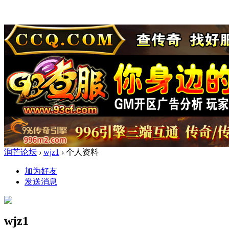
润芒论坛
›
wjz1
›
个人资料
加为好友
发送消息
wjz1