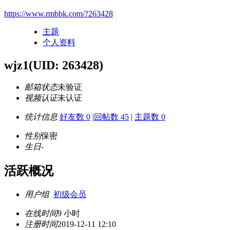
https://www.rmbbk.com/?263428
主题
个人资料
wjz1
(UID: 263428)
邮箱状态
未验证
视频认证
未认证
统计信息
好友数 0
|
回帖数 45
|
主题数 0
性别
保密
生日
-
活跃概况
用户组
初级会员
在线时间
9 小时
注册时间
2019-12-11 12:10