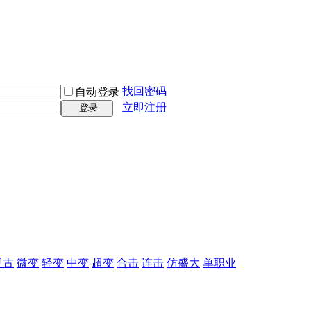
找回密码
自动登录
立即注册
登录
复古
微变
轻变
中变
超变
合击
连击
仿盛大
单职业