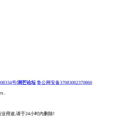
08334号
|
润芒论坛
鲁公网安备37083002370860
s .
业用途,请于24小时内删除!