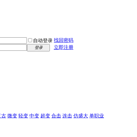
找回密码
自动登录
立即注册
登录
复古
微变
轻变
中变
超变
合击
连击
仿盛大
单职业