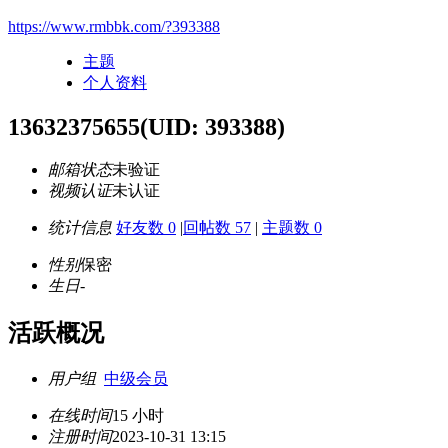
https://www.rmbbk.com/?393388
主题
个人资料
13632375655
(UID: 393388)
邮箱状态
未验证
视频认证
未认证
统计信息
好友数 0
|
回帖数 57
|
主题数 0
性别
保密
生日
-
活跃概况
用户组
中级会员
在线时间
15 小时
注册时间
2023-10-31 13:15