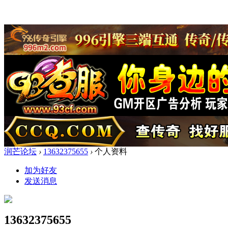
润芒论坛
›
13632375655
›
个人资料
加为好友
发送消息
13632375655