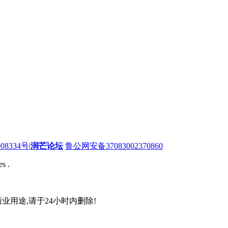
08334号
|
润芒论坛
鲁公网安备37083002370860
s .
业用途,请于24小时内删除!