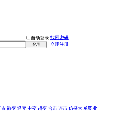
找回密码
自动登录
立即注册
登录
复古
微变
轻变
中变
超变
合击
连击
仿盛大
单职业