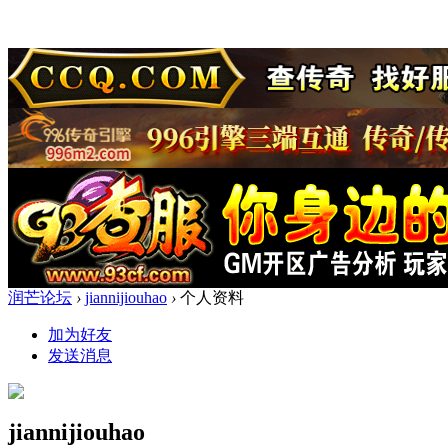
润芒论坛
›
jiannijiouhao
›
个人资料
加为好友
发送消息
jiannijiouhao