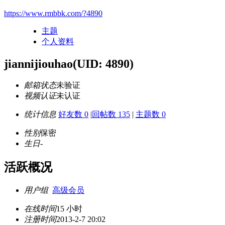
https://www.rmbbk.com/?4890
主题
个人资料
jiannijiouhao
(UID: 4890)
邮箱状态
未验证
视频认证
未认证
统计信息
好友数 0
|
回帖数 135
|
主题数 0
性别
保密
生日
-
活跃概况
用户组
高级会员
在线时间
15 小时
注册时间
2013-2-7 20:02