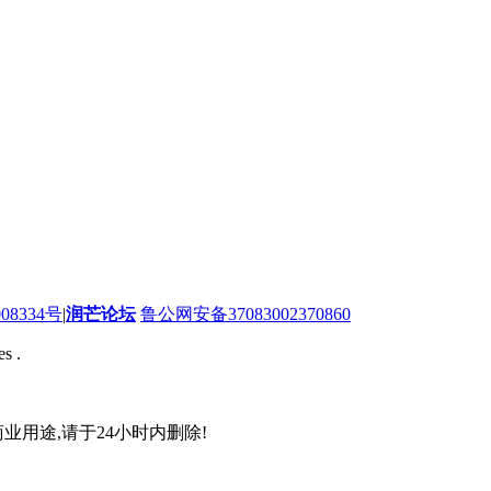
08334号
|
润芒论坛
鲁公网安备37083002370860
s .
业用途,请于24小时内删除!