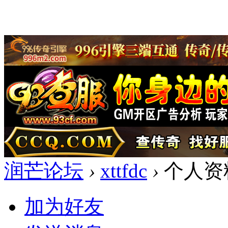
润芒论坛
›
xttfdc
›
个人资
加为好友