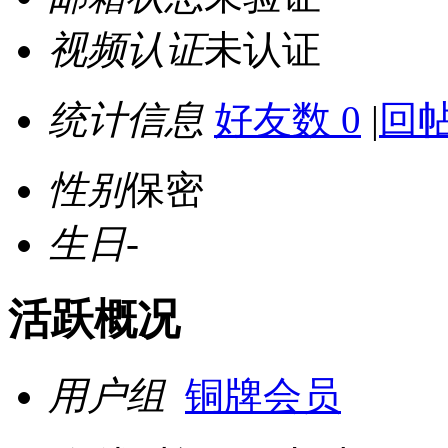
视频认证
未认证
统计信息
好友数 0
|
回帖
性别
保密
生日
-
活跃概况
用户组
铜牌会员