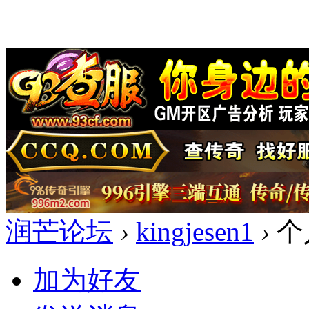
润芒论坛
›
kingjesen1
›
个
加为好友