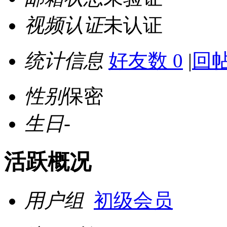
视频认证
未认证
统计信息
好友数 0
|
回帖
性别
保密
生日
-
活跃概况
用户组
初级会员