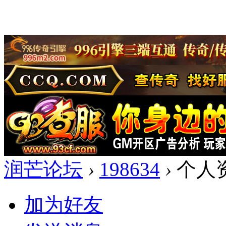
润芒论坛
›
198634
›
个人
加为好友