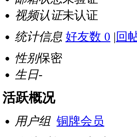
视频认证
未认证
统计信息
好友数 0
|
回帖
性别
保密
生日
-
活跃概况
用户组
铜牌会员