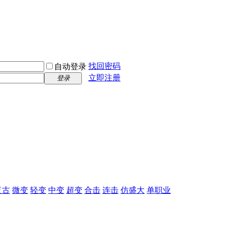
找回密码
自动登录
立即注册
登录
复古
微变
轻变
中变
超变
合击
连击
仿盛大
单职业