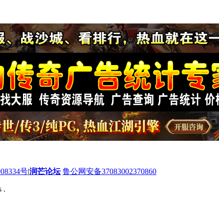
08334号
|
润芒论坛
鲁公网安备37083002370860
 .