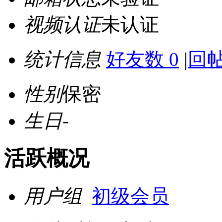
视频认证
未认证
统计信息
好友数 0
|
回帖
性别
保密
生日
-
活跃概况
用户组
初级会员