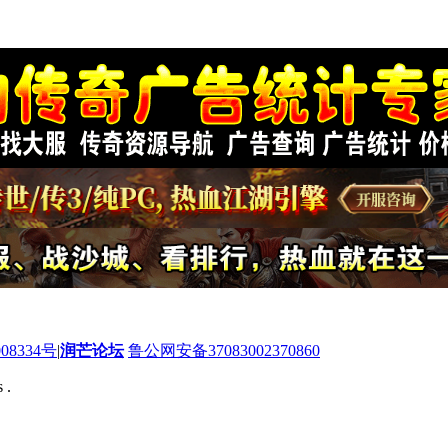
08334号
|
润芒论坛
鲁公网安备37083002370860
 .