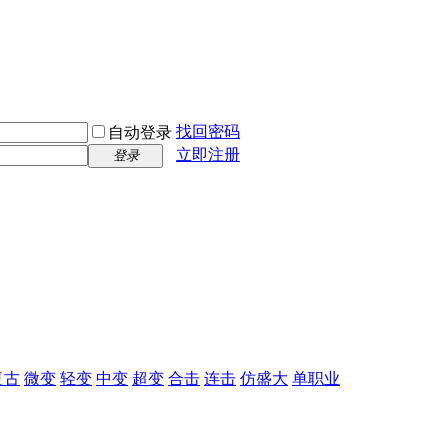
找回密码
自动登录
立即注册
登录
复古
微变
轻变
中变
超变
合击
连击
仿盛大
单职业