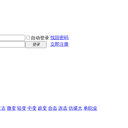
找回密码
自动登录
立即注册
登录
复古
微变
轻变
中变
超变
合击
连击
仿盛大
单职业