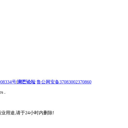
08334号
|
润芒论坛
鲁公网安备37083002370860
s .
业用途,请于24小时内删除!