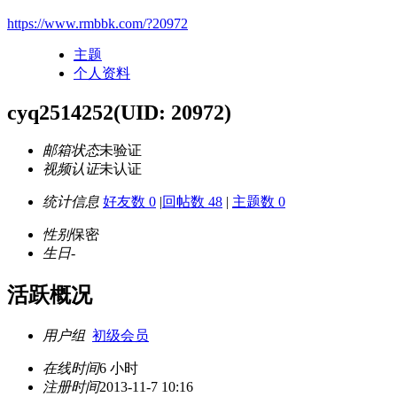
https://www.rmbbk.com/?20972
主题
个人资料
cyq2514252
(UID: 20972)
邮箱状态
未验证
视频认证
未认证
统计信息
好友数 0
|
回帖数 48
|
主题数 0
性别
保密
生日
-
活跃概况
用户组
初级会员
在线时间
6 小时
注册时间
2013-11-7 10:16