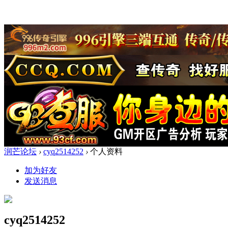
润芒论坛
›
cyq2514252
›
个人资料
加为好友
发送消息
cyq2514252