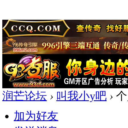
润芒论坛
›
叫我小y吧
›
个
加为好友