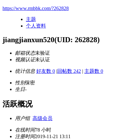
https://www.rmbbk.com/?262828
主题
个人资料
jiangjianxun520
(UID: 262828)
邮箱状态
未验证
视频认证
未认证
统计信息
好友数 0
|
回帖数 242
|
主题数 0
性别
保密
生日
-
活跃概况
用户组
高级会员
在线时间
78 小时
注册时间
2019-11-21 13:11