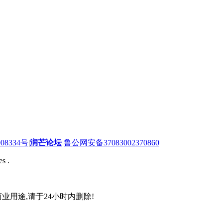
08334号
|
润芒论坛
鲁公网安备37083002370860
s .
业用途,请于24小时内删除!