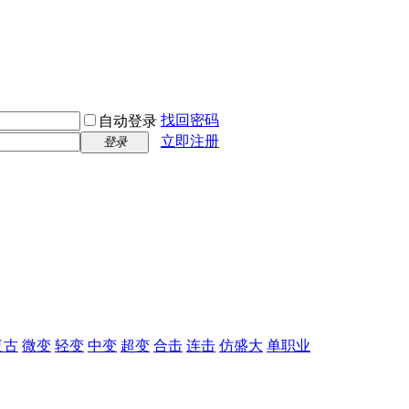
找回密码
自动登录
立即注册
登录
复古
微变
轻变
中变
超变
合击
连击
仿盛大
单职业