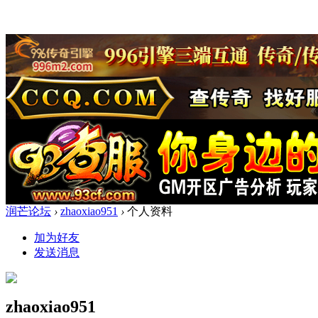
润芒论坛
›
zhaoxiao951
›
个人资料
加为好友
发送消息
zhaoxiao951