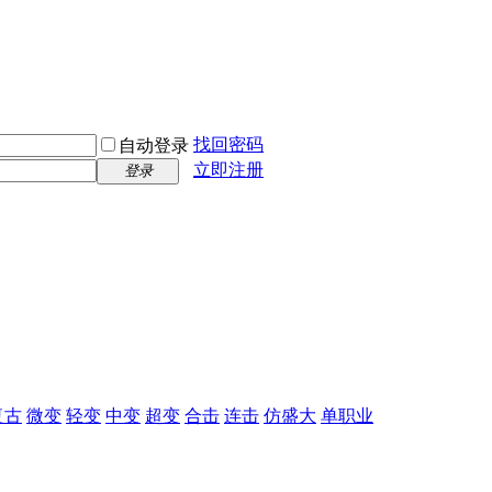
找回密码
自动登录
立即注册
登录
复古
微变
轻变
中变
超变
合击
连击
仿盛大
单职业