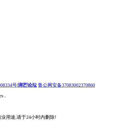
08334号
|
润芒论坛
鲁公网安备37083002370860
s .
业用途,请于24小时内删除!