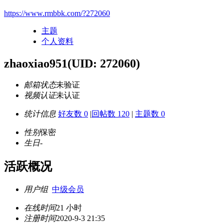
https://www.rmbbk.com/?272060
主题
个人资料
zhaoxiao951
(UID: 272060)
邮箱状态
未验证
视频认证
未认证
统计信息
好友数 0
|
回帖数 120
|
主题数 0
性别
保密
生日
-
活跃概况
用户组
中级会员
在线时间
21 小时
注册时间
2020-9-3 21:35