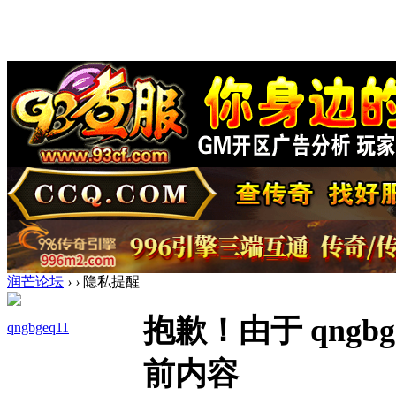
润芒论坛
›
›
隐私提醒
抱歉！由于 qngb
qngbgeq11
前内容