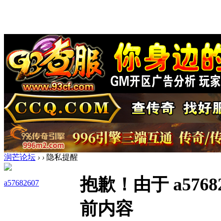
润芒论坛
›
›
隐私提醒
抱歉！由于 a576
a57682607
前内容