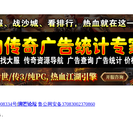
08334号
|
润芒论坛
鲁公网安备37083002370860
 .