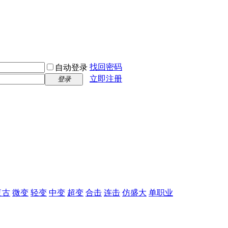
找回密码
自动登录
立即注册
登录
复古
微变
轻变
中变
超变
合击
连击
仿盛大
单职业