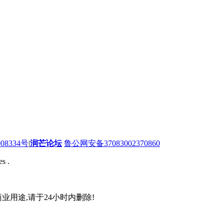
08334号
|
润芒论坛
鲁公网安备37083002370860
s .
业用途,请于24小时内删除!