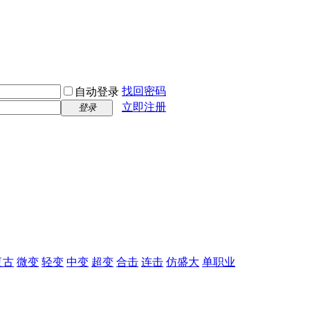
找回密码
自动登录
立即注册
登录
复古
微变
轻变
中变
超变
合击
连击
仿盛大
单职业