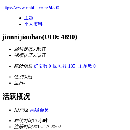
https://www.rmbbk.com/?4890
主题
个人资料
jiannijiouhao
(UID: 4890)
邮箱状态
未验证
视频认证
未认证
统计信息
好友数 0
|
回帖数 135
|
主题数 0
性别
保密
生日
-
活跃概况
用户组
高级会员
在线时间
15 小时
注册时间
2013-2-7 20:02