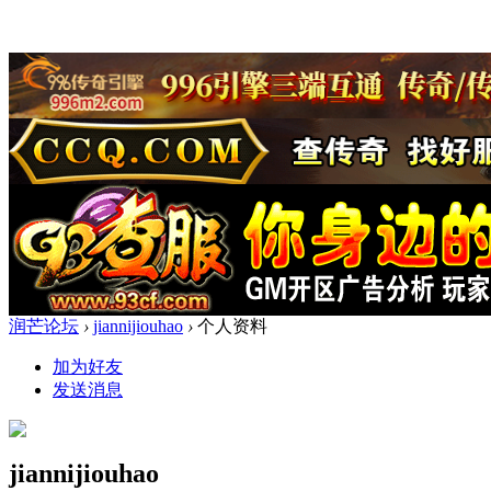
润芒论坛
›
jiannijiouhao
›
个人资料
加为好友
发送消息
jiannijiouhao