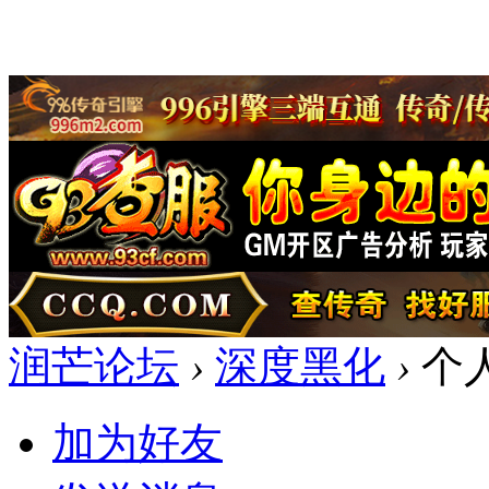
润芒论坛
›
深度黑化
›
个
加为好友