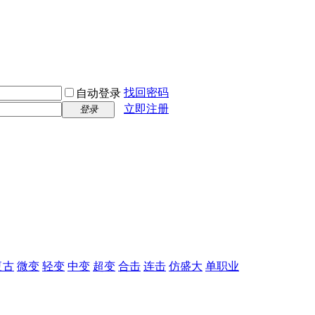
找回密码
自动登录
立即注册
登录
复古
微变
轻变
中变
超变
合击
连击
仿盛大
单职业