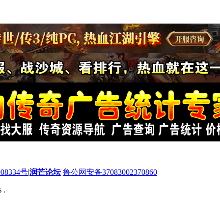
08334号
|
润芒论坛
鲁公网安备37083002370860
 .