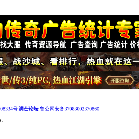
08334号
|
润芒论坛
鲁公网安备37083002370860
 .