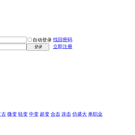
找回密码
自动登录
立即注册
登录
复古
微变
轻变
中变
超变
合击
连击
仿盛大
单职业