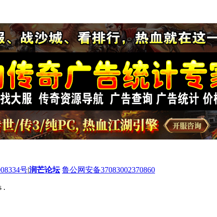
08334号
|
润芒论坛
鲁公网安备37083002370860
 .