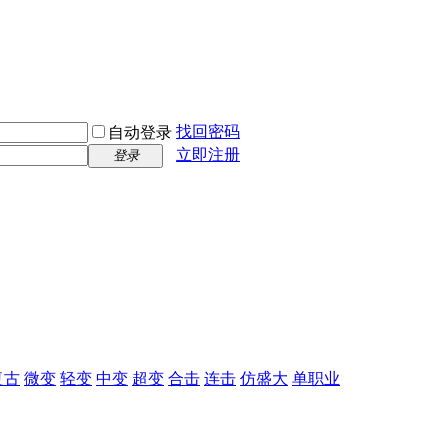
找回密码
自动登录
立即注册
登录
复古
微变
轻变
中变
超变
合击
连击
仿盛大
单职业