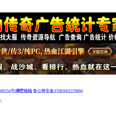
08334号
|
润芒论坛
鲁公网安备37083002370860
 .