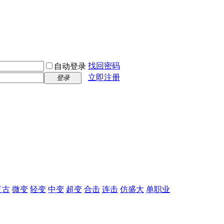
找回密码
自动登录
立即注册
登录
复古
微变
轻变
中变
超变
合击
连击
仿盛大
单职业